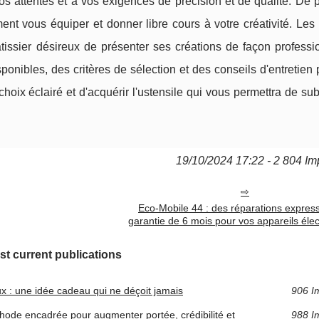
os attentes et à vos exigences de précision et de qualité. De 
ent vous équiper et donner libre cours à votre créativité. Les
âtissier désireux de présenter ses créations de façon professi
onibles, des critères de sélection et des conseils d'entretien
choix éclairé et d'acquérir l'ustensile qui vous permettra de su
19/10/2024 17:22 - 2 804 Im
Eco-Mobile 44 : des réparations expres
garantie de 6 mois pour vos appareils éle
st current publications
aux : une idée cadeau qui ne déçoit jamais
906 I
hode encadrée pour augmenter portée, crédibilité et
988 I