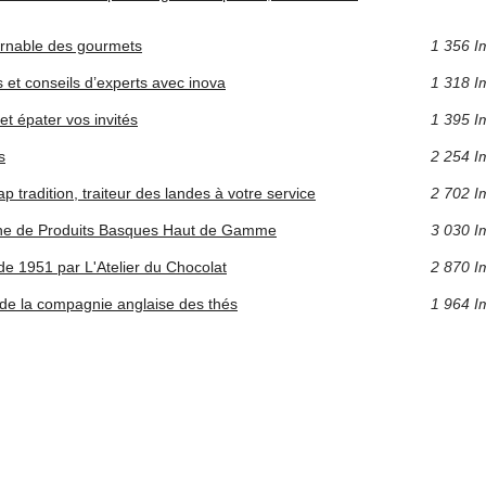
urnable des gourmets
1 356 I
 et conseils d’experts avec inova
1 318 I
et épater vos invités
1 395 I
s
2 254 I
 tradition, traiteur des landes à votre service
2 702 I
igne de Produits Basques Haut de Gamme
3 030 I
de 1951 par L'Atelier du Chocolat
2 870 I
 de la compagnie anglaise des thés
1 964 I