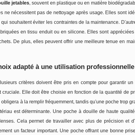
ille jetables
, souvent en plastique ou en matière biodégradabl
les ne nécessitent pas de nettoyage après usage. Elles sont id
 qui souhaitent éviter les contraintes de la maintenance. D'autre
briquées en tissu enduit ou en silicone. Elles sont appréciées
déchets. De plus, elles peuvent offrir une meilleure tenue en ma
hoix adapté à une utilisation professionnelle
usieurs critères doivent être pris en compte pour garantir un
t cruciale. Elle doit être choisie en fonction de la quantité de p
 obligera à la remplir fréquemment, tandis qu'une poche trop g
matériau est déterminante. Une poche à douille de haute qualité
enses. Cela permet de travailler avec plus de précision et d'é
galement un facteur important. Une poche offrant une bonne pri