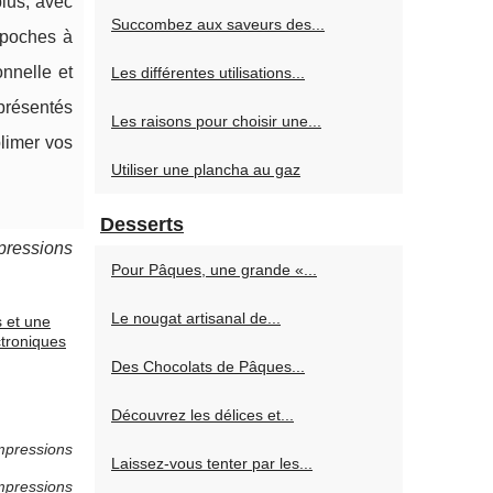
plus, avec
Succombez aux saveurs des...
 poches à
onnelle et
Les différentes utilisations...
 présentés
Les raisons pour choisir une...
blimer vos
Utiliser une plancha au gaz
Desserts
pressions
Pour Pâques, une grande «...
Le nougat artisanal de...
s et une
ctroniques
Des Chocolats de Pâques...
Découvrez les délices et...
mpressions
Laissez-vous tenter par les...
mpressions