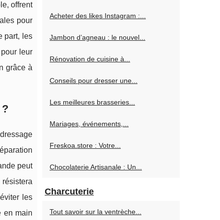
e, offrent
Acheter des likes Instagram :...
éales pour
 part, les
Jambon d’agneau : le nouvel...
 pour leur
Rénovation de cuisine à...
in grâce à
Conseils pour dresser une...
Les meilleures brasseries...
 ?
Mariages, événements,...
 dressage
Freskoa.store : Votre...
réparation
rande peut
Chocolaterie Artisanale : Un...
 résistera
Charcuterie
viter les
Tout savoir sur la ventrèche...
se en main