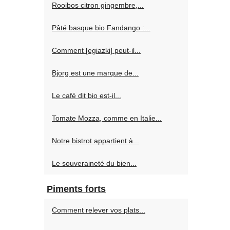
Rooibos citron gingembre,...
Pâté basque bio Fandango :...
Comment [egiazki] peut-il...
Bjorg est une marque de...
Le café dit bio est-il...
Tomate Mozza, comme en Italie...
Notre bistrot appartient à...
Le souveraineté du bien...
Piments forts
Comment relever vos plats...