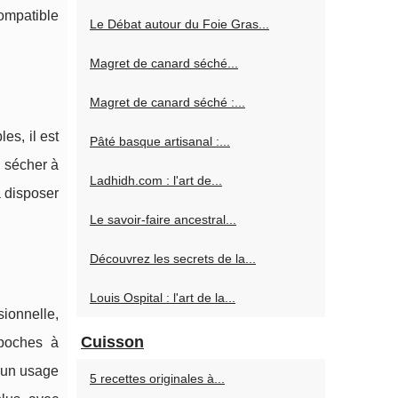
compatible
Le Débat autour du Foie Gras...
Magret de canard séché...
Magret de canard séché :...
es, il est
Pâté basque artisanal :...
e sécher à
Ladhidh.com : l'art de...
a disposer
Le savoir-faire ancestral...
Découvrez les secrets de la...
Louis Ospital : l'art de la...
nelle,
Cuisson
poches à
r un usage
5 recettes originales à...