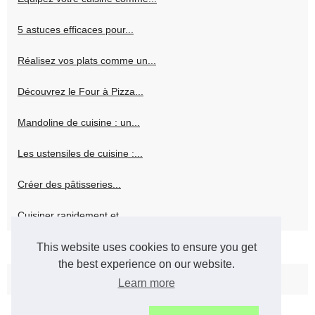
5 astuces efficaces pour...
Réalisez vos plats comme un...
Découvrez le Four à Pizza...
Mandoline de cuisine : un...
Les ustensiles de cuisine :...
Créer des pâtisseries...
Cuisiner rapidement et...
This website uses cookies to ensure you get
Vin sans alcool
the best experience on our website.
Vins sans alcool halal sur...
Learn more