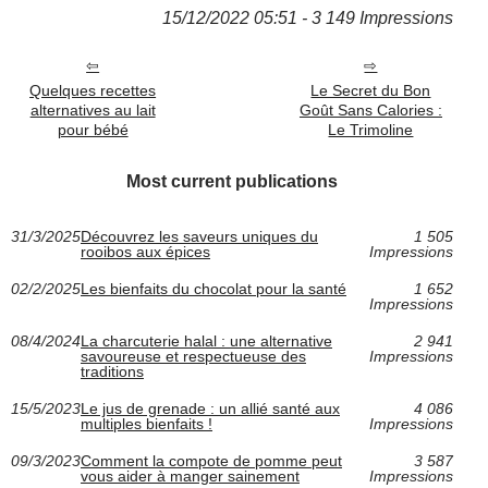
15/12/2022 05:51 - 3 149 Impressions
Quelques recettes
Le Secret du Bon
alternatives au lait
Goût Sans Calories :
pour bébé
Le Trimoline
Most current publications
31/3/2025
Découvrez les saveurs uniques du
1 505
rooibos aux épices
Impressions
02/2/2025
Les bienfaits du chocolat pour la santé
1 652
Impressions
08/4/2024
La charcuterie halal : une alternative
2 941
savoureuse et respectueuse des
Impressions
traditions
15/5/2023
Le jus de grenade : un allié santé aux
4 086
multiples bienfaits !
Impressions
09/3/2023
Comment la compote de pomme peut
3 587
vous aider à manger sainement
Impressions