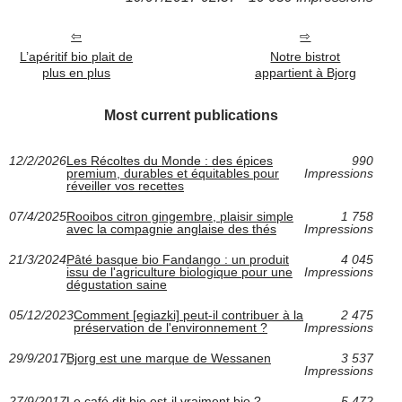
L’apéritif bio plait de
Notre bistrot
plus en plus
appartient à Bjorg
Most current publications
12/2/2026
Les Récoltes du Monde : des épices
990
premium, durables et équitables pour
Impressions
réveiller vos recettes
07/4/2025
Rooibos citron gingembre, plaisir simple
1 758
avec la compagnie anglaise des thés
Impressions
21/3/2024
Pâté basque bio Fandango : un produit
4 045
issu de l'agriculture biologique pour une
Impressions
dégustation saine
05/12/2023
Comment [egiazki] peut-il contribuer à la
2 475
préservation de l'environnement ?
Impressions
29/9/2017
Bjorg est une marque de Wessanen
3 537
Impressions
27/9/2017
Le café dit bio est-il vraiment bio ?
5 472