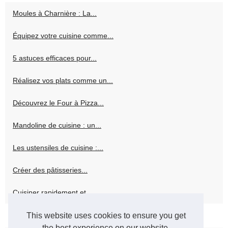
Moules à Charnière : La...
Équipez votre cuisine comme...
5 astuces efficaces pour...
Réalisez vos plats comme un...
Découvrez le Four à Pizza...
Mandoline de cuisine : un...
Les ustensiles de cuisine :...
Créer des pâtisseries...
Cuisiner rapidement et...
This website uses cookies to ensure you get
Vin sans alcool
the best experience on our website.