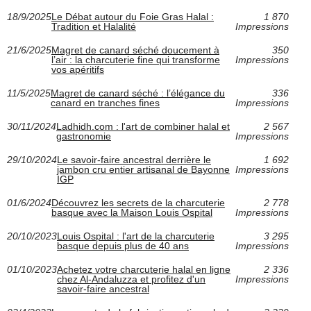
18/9/2025
Le Débat autour du Foie Gras Halal :
1 870
Tradition et Halalité
Impressions
21/6/2025
Magret de canard séché doucement à
350
l’air : la charcuterie fine qui transforme
Impressions
vos apéritifs
11/5/2025
Magret de canard séché : l’élégance du
336
canard en tranches fines
Impressions
30/11/2024
Ladhidh.com : l'art de combiner halal et
2 567
gastronomie
Impressions
29/10/2024
Le savoir-faire ancestral derrière le
1 692
jambon cru entier artisanal de Bayonne
Impressions
IGP
01/6/2024
Découvrez les secrets de la charcuterie
2 778
basque avec la Maison Louis Ospital
Impressions
20/10/2023
Louis Ospital : l'art de la charcuterie
3 295
basque depuis plus de 40 ans
Impressions
01/10/2023
Achetez votre charcuterie halal en ligne
2 336
chez Al-Andaluzza et profitez d'un
Impressions
savoir-faire ancestral