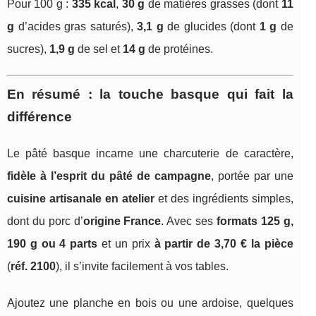
Pour 100 g :
335 kcal
,
30 g
de matières grasses (dont
11
g
d’acides gras saturés),
3,1 g
de glucides (dont
1 g
de
sucres),
1,9 g
de sel et
14 g
de protéines.
En résumé : la touche basque qui fait la
différence
Le pâté basque incarne une charcuterie de caractère,
fidèle à l’esprit du pâté de campagne
, portée par une
cuisine artisanale en atelier
et des ingrédients simples,
dont du porc d’
origine France
. Avec ses
formats 125 g,
190 g ou 4 parts
et un prix
à partir de 3,70 € la pièce
(
réf. 2100
), il s’invite facilement à vos tables.
Ajoutez une planche en bois ou une ardoise, quelques