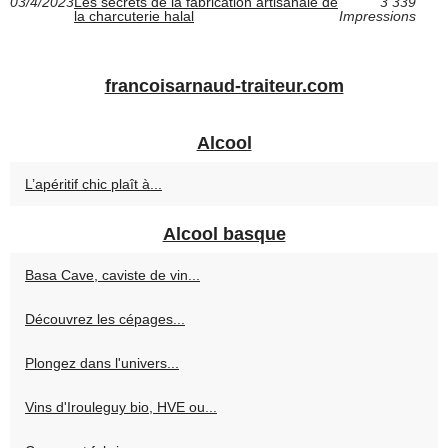
03/4/2023
Les secrets de la fabrication artisanale de
3 339
la charcuterie halal
Impressions
francoisarnaud-traiteur.com
Alcool
L’apéritif chic plaît à...
Alcool basque
Basa Cave, caviste de vin...
Découvrez les cépages...
Plongez dans l'univers...
Vins d'Irouleguy bio, HVE ou...