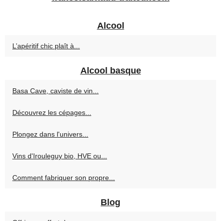
Alcool
L’apéritif chic plaît à...
Alcool basque
Basa Cave, caviste de vin...
Découvrez les cépages...
Plongez dans l'univers...
Vins d'Irouleguy bio, HVE ou...
Comment fabriquer son propre...
Blog