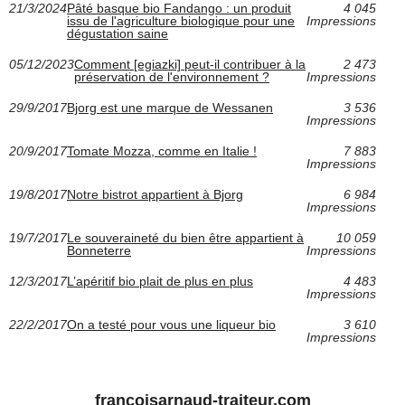
21/3/2024
Pâté basque bio Fandango : un produit
4 045
issu de l'agriculture biologique pour une
Impressions
dégustation saine
05/12/2023
Comment [egiazki] peut-il contribuer à la
2 473
préservation de l'environnement ?
Impressions
29/9/2017
Bjorg est une marque de Wessanen
3 536
Impressions
20/9/2017
Tomate Mozza, comme en Italie !
7 883
Impressions
19/8/2017
Notre bistrot appartient à Bjorg
6 984
Impressions
19/7/2017
Le souveraineté du bien être appartient à
10 059
Bonneterre
Impressions
12/3/2017
L’apéritif bio plait de plus en plus
4 483
Impressions
22/2/2017
On a testé pour vous une liqueur bio
3 610
Impressions
francoisarnaud-traiteur.com