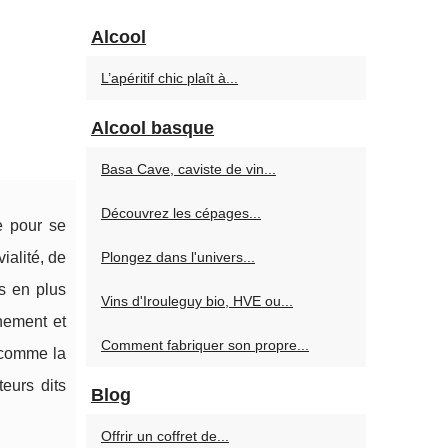
Alcool
L’apéritif chic plaît à...
Alcool basque
Basa Cave, caviste de vin...
Découvrez les cépages...
ce pour se
ialité, de
Plongez dans l'univers...
us en plus
Vins d'Irouleguy bio, HVE ou...
nement et
Comment fabriquer son propre...
 comme la
teurs dits
Blog
Offrir un coffret de...