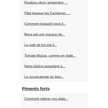
Rooibos citron gingembre,...
Pâté basque bio Fandango :...
Comment [egiazki] peut-il...
Bjorg est une marque de...
Le café dit bio est-il...
Tomate Mozza, comme en Italie...
Notre bistrot appartient à...
Le souveraineté du bien...
Piments forts
Comment relever vos plats...