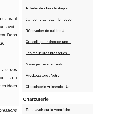
Acheter des likes Instagram :...
estaurant
Jambon d’agneau : le nouvel...
ur savoir-
Rénovation de cuisine à...
lent. Dans
Conseils pour dresser une...
té.
Les meilleures brasseries...
Mariages, événements,...
viter des
Freskoa.store : Votre...
oduits du
 des idées
Chocolaterie Artisanale : Un...
Charcuterie
Tout savoir sur la ventrèche...
pressions