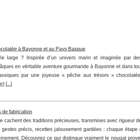
ocolatée à Bayonne et au Pays Basque
 le large ? Inspirée d’un univers marin et imaginée par de
e Pâques en véritable aventure gourmande à Bayonne et dans tou
lassiques par une joyeuse « pêche aux trésors » chocolatée
er
) [
...
]
 de fabrication
e cachent des traditions précieuses, transmises avec rigueur d
, gestes précis, recettes jalousement gardées : chaque étape 
pleinement. Découvrez ce qui distingue vraiment le nougat prov