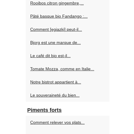
Rooibos citron gingembre,...
Pâté basque bio Fandango :...
Comment [egiazki] peut-il...
Bjorg est une marque de...
Le café dit bio est-il...
Tomate Mozza, comme en Italie...
Notre bistrot appartient à...
Le souveraineté du bien...
Piments forts
Comment relever vos plats...