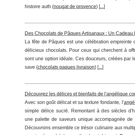
histoire auth (
nougat de provence
) [
...
]
Des Chocolats de Pâques Artisanaux : Un Cadeau I
La fête de Pâques est une célébration empreinte d
délicieux chocolats. Pour ceux qui cherchent à of
sont une option idéale. Ces douceurs, créées par le
save (
chocolats paques livraison
) [
...
]
Découvrez les délices et bienfaits de l'angélique con
Avec son goût délicat et sa texture fondante, l'
angél
simple délice sucré. Remontant à des siècles d'hi
une palette de saveurs unique accompagnée de bie
Découvrons ensemble ce trésor culinaire aux multip