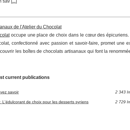
n sav [
...
]
sanaux de l'Atelier du Chocolat
colat
occupe une place de choix dans le cœur des épicuriens.
ocolat, confectionné avec passion et savoir-faire, promet une 
écouvrir les boîtes de chocolats artisanaux qui font la renommé
st current publications
vez savoir
2 343 I
 L'édulcorant de choix pour les desserts syriens
2 729 I